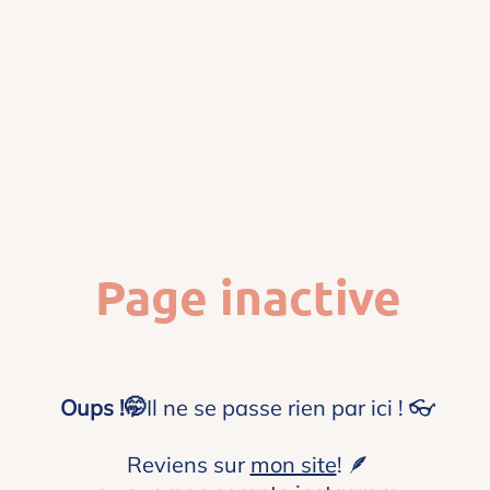
Page inactive
Oups !🤭
Il ne se passe rien par ici ! 👓
Reviens sur
mon site
! 🪶